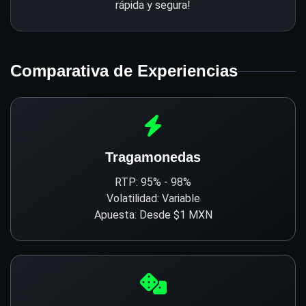
rápida y segura!
Comparativa de Experiencias
Tragamonedas
RTP: 95% - 98%
Volatilidad: Variable
Apuesta: Desde $1 MXN