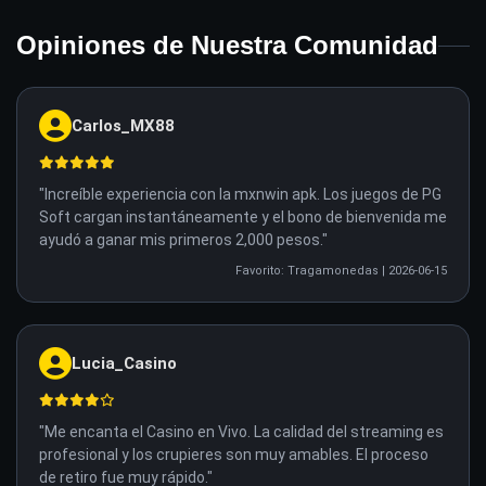
Opiniones de Nuestra Comunidad
Carlos_MX88
"Increíble experiencia con la mxnwin apk. Los juegos de PG
Soft cargan instantáneamente y el bono de bienvenida me
ayudó a ganar mis primeros 2,000 pesos."
Favorito: Tragamonedas | 2026-06-15
Lucia_Casino
"Me encanta el Casino en Vivo. La calidad del streaming es
profesional y los crupieres son muy amables. El proceso
de retiro fue muy rápido."