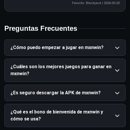
Favorito: Blackjack | 2026-05-20
Preguntas Frecuentes
¿Cómo puedo empezar a jugar en mxnwin?
¿Cuáles son los mejores juegos para ganar en
mxnwin?
¿Es seguro descargar la APK de mxnwin?
¿Qué es el bono de bienvenida de mxnwin y
cómo se usa?