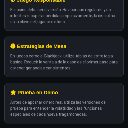
Juego Responsable
El casino debe ser diversión. Haz pausas regulares y no
intentes recuperar pérdidas impulsivamente; la disciplina
es la clave del jugador exitoso.
Estrategias de Mesa
En juegos como el Blackjack, utiliza tablas de estrategia
básica. Reducir la ventaja de la casa es el primer paso para
obtener ganancias consistentes.
Prueba en Demo
Antes de apostar dinero real, utiliza las versiones de
prueba para entender la volatilidad y las funciones
especiales de cada nueva tragamonedas.