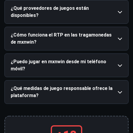
¿Qué proveedores de juegos están
disponibles?
¿Cómo funciona el RTP en las tragamonedas
de mxnwin?
¿Puedo jugar en mxnwin desde mi teléfono
móvil?
¿Qué medidas de juego responsable ofrece la
plataforma?