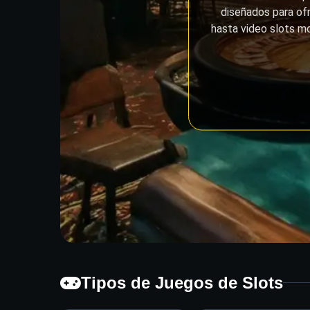
diseñados para of
hasta video slots m
Tipos de Juegos de Slots