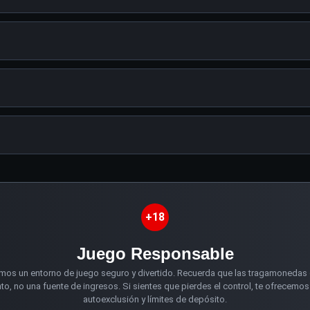
+18
Juego Responsable
s un entorno de juego seguro y divertido. Recuerda que las tragamonedas
to, no una fuente de ingresos. Si sientes que pierdes el control, te ofrecemo
autoexclusión y límites de depósito.