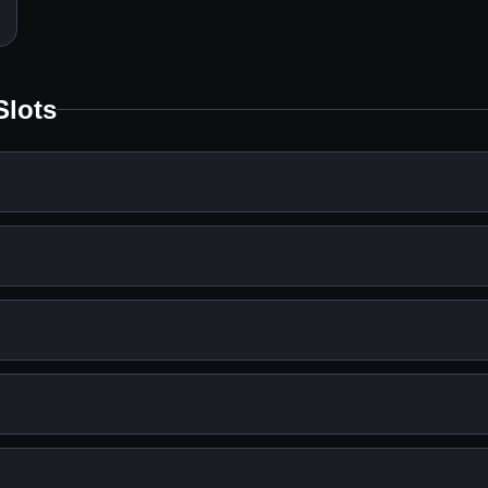
Slots