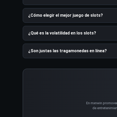
¿Cómo elegir el mejor juego de slots?
¿Qué es la volatilidad en los slots?
¿Son justas las tragamonedas en línea?
En mxnwin promovemo
de entretenimien