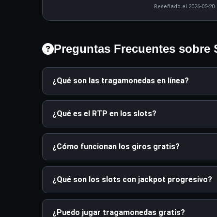
Reseñado el 2026-05-20
Preguntas Frecuentes sobre 
¿Qué son las tragamonedas en línea?
¿Qué es el RTP en los slots?
¿Cómo funcionan los giros gratis?
¿Qué son los slots con jackpot progresivo?
¿Puedo jugar tragamonedas gratis?