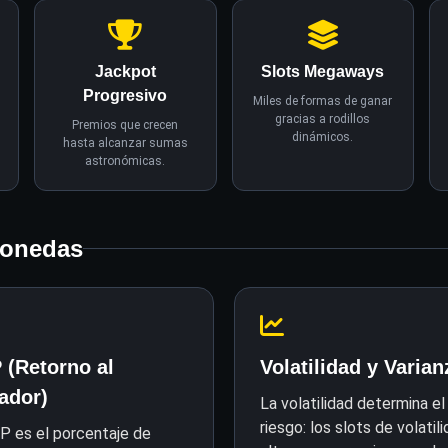
Jackpot
Slots Megaways
Progresivo
Miles de formas de ganar
gracias a rodillos
Premios que crecen
dinámicos.
hasta alcanzar sumas
astronómicas.
monedas
 (Retorno al
Volatilidad y Varian
ador)
La volatilidad determina el
riesgo: los slots de volatil
P es el porcentaje de