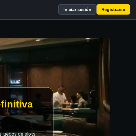
Iniciar sesión
Registrarse
initiva
e juegos de slots