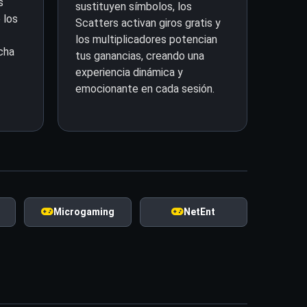
s
sustituyen símbolos, los
 los
Scatters activan giros gratis y
los multiplicadores potencian
cha
tus ganancias, creando una
experiencia dinámica y
emocionante en cada sesión.
Microgaming
NetEnt