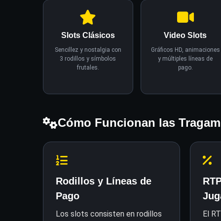
Slots Clásicos
Video Slots
Sencillez y nostalgia con
Gráficos HD, animaciones
3 rodillos y símbolos
y múltiples líneas de
frutales.
pago.
Cómo Funcionan las Traga
Rodillos y Líneas de
RTP
Pago
Jug
Los slots consisten en rodillos
El RT