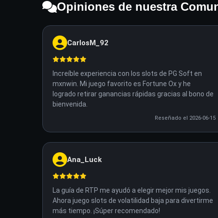
Opiniones de nuestra Comu
CarlosM_92
Increíble experiencia con los slots de PG Soft en
mxnwin. Mi juego favorito es Fortune Ox y he
logrado retirar ganancias rápidas gracias al bono de
bienvenida.
Reseñado el 2026-06-15
Ana_Luck
La guía de RTP me ayudó a elegir mejor mis juegos.
Ahora juego slots de volatilidad baja para divertirme
más tiempo. ¡Súper recomendado!