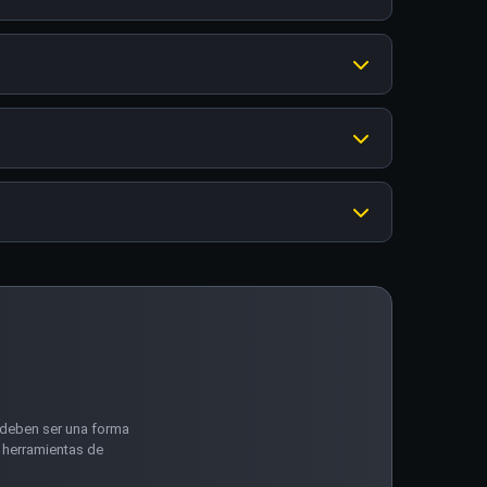
 deben ser una forma
s herramientas de