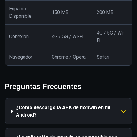
Espacio
150 MB
200 MB
Disponible
4G / 5G / Wi-
Conexión
4G / 5G / Wi-Fi
Fi
Navegador
Chrome / Opera
Safari
Preguntas Frecuentes
¿Cómo descargo la APK de mxnwin en mi
Android?