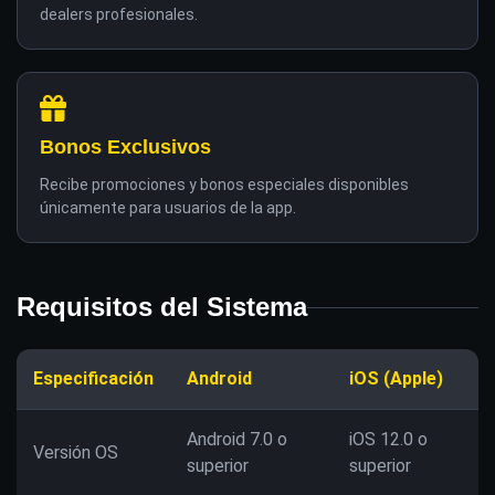
dealers profesionales.
Bonos Exclusivos
Recibe promociones y bonos especiales disponibles
únicamente para usuarios de la app.
Requisitos del Sistema
Especificación
Android
iOS (Apple)
Android 7.0 o
iOS 12.0 o
Versión OS
superior
superior