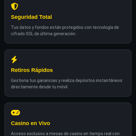
Seguridad Total
Tus datos y fondos están protegidos con tecnología de
cifrado SSL de última generación.
Retiros Rápidos
Gestiona tus ganancias y realiza depósitos instantáneos
directamente desde tu móvil.
Casino en Vivo
Acceso exclusivo a mesas de casino en tiempo real con