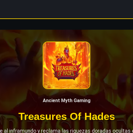
Ancient Myth Gaming
Treasures Of Hades
 al inframundo y reclama las riquezas doradas ocultas e