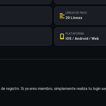
LÍNEAS DE PAGO
20 Líneas
PLATAFORMA
iOS / Android / Web
de registro. Si ya eres miembro, simplemente realiza tu login se