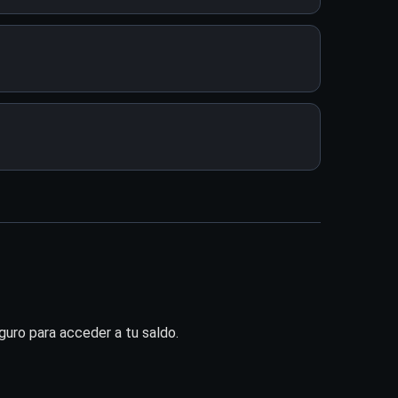
guro para acceder a tu saldo.