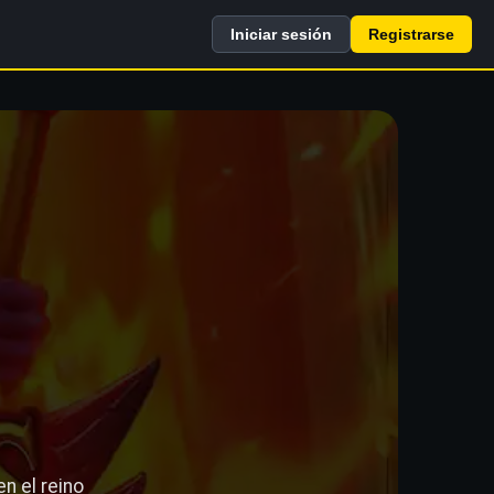
Iniciar sesión
Registrarse
n el reino