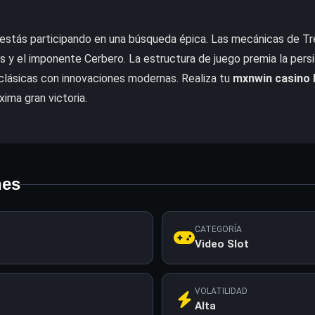
s; estás participando en una búsqueda épica. Las mecánicas de 
s y el imponente Cerbero. La estructura de juego premia la pers
clásicas con innovaciones modernas. Realiza tu
mxnwin casino 
ima gran victoria.
nes
CATEGORÍA
Video Slot
VOLATILIDAD
Alta