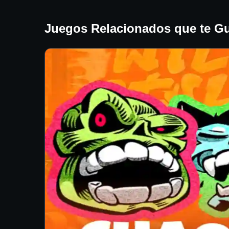
Juegos Relacionados que te G