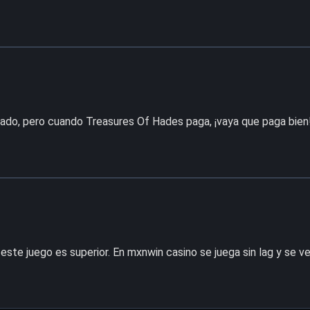
cuidado, pero cuando Treasures Of Hades paga, ¡vaya que paga bie
te juego es superior. En mxnwin casino se juega sin lag y se ve g