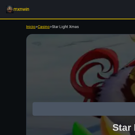
mxnwin
Inicio
>
Casino
>
Star Light Xmas
Star