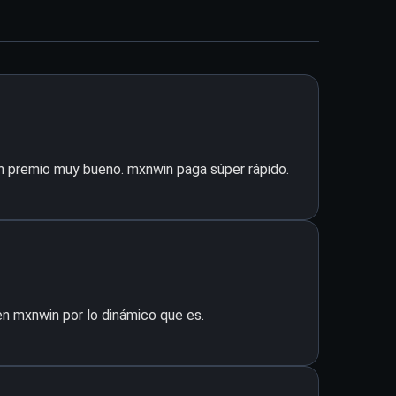
 un premio muy bueno. mxnwin paga súper rápido.
n mxnwin por lo dinámico que es.