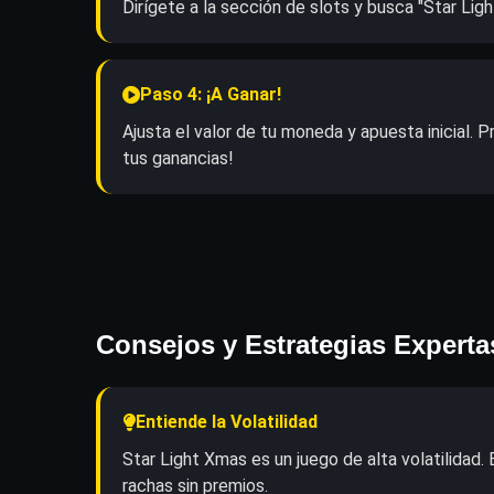
Dirígete a la sección de slots y busca "Star Lig
Paso 4: ¡A Ganar!
Ajusta el valor de tu moneda y apuesta inicial.
tus ganancias!
Consejos y Estrategias Experta
Entiende la Volatilidad
Star Light Xmas es un juego de alta volatilidad.
rachas sin premios.