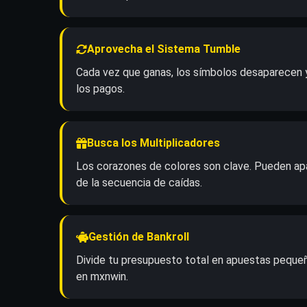
Aprovecha el Sistema Tumble
Cada vez que ganas, los símbolos desaparecen y
los pagos.
Busca los Multiplicadores
Los corazones de colores son clave. Pueden apar
de la secuencia de caídas.
Gestión de Bankroll
Divide tu presupuesto total en apuestas pequeñ
en mxnwin.