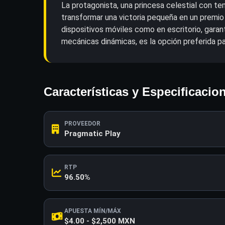
La protagonista, una princesa celestial con tem
transformar una victoria pequeña en un premio
dispositivos móviles como en escritorio, gara
mecánicas dinámicas, es la opción preferida p
Características y Especificacio
PROVEEDOR
Pragmatic Play
RTP
96.50%
APUESTA MÍN/MÁX
$4.00 - $2,500 MXN