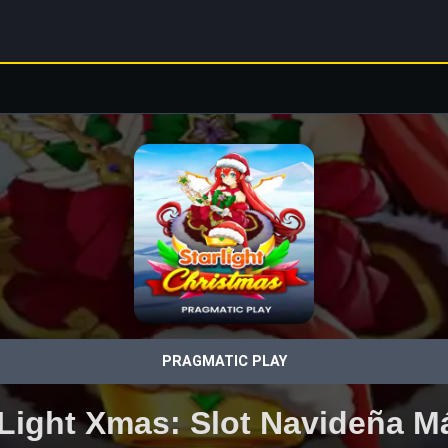
PRAGMATIC PLAY
 Light Xmas: Slot Navideña M