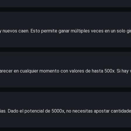
 nuevos caen. Esto permite ganar múltiples veces en un solo g
ecer en cualquier momento con valores de hasta 500x. Si hay var
as. Dado el potencial de 5000x, no necesitas apostar cantidade