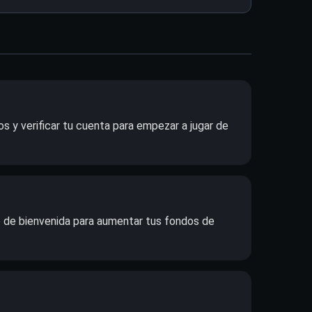
s y verificar tu cuenta para empezar a jugar de
o de bienvenida para aumentar tus fondos de