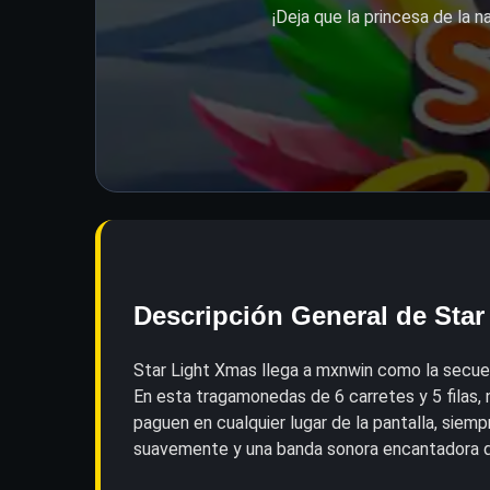
¡Deja que la princesa de la
Descripción General de Star
Star Light Xmas llega a mxnwin como la secuel
En esta tragamonedas de 6 carretes y 5 filas,
paguen en cualquier lugar de la pantalla, siem
suavemente y una banda sonora encantadora qu