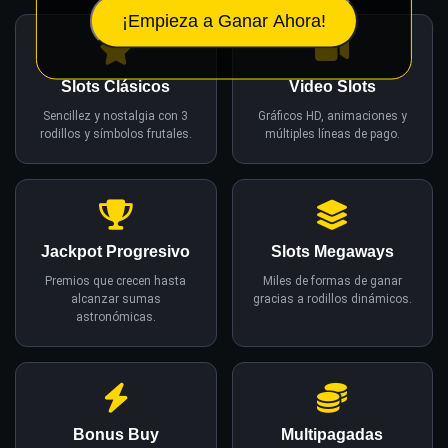
¡Empieza a Ganar Ahora!
Slots Clásicos
Video Slots
Sencillez y nostalgia con 3
Gráficos HD, animaciones y
rodillos y símbolos frutales.
múltiples líneas de pago.
Jackpot Progresivo
Slots Megaways
Premios que crecen hasta
Miles de formas de ganar
alcanzar sumas
gracias a rodillos dinámicos.
astronómicas.
Bonus Buy
Multipagadas