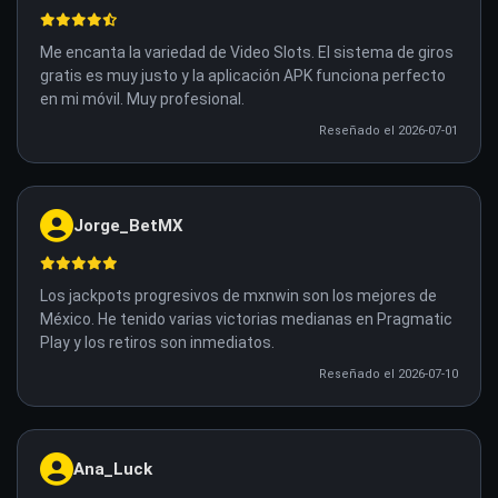
Me encanta la variedad de Video Slots. El sistema de giros
gratis es muy justo y la aplicación APK funciona perfecto
en mi móvil. Muy profesional.
Reseñado el 2026-07-01
Jorge_BetMX
Los jackpots progresivos de mxnwin son los mejores de
México. He tenido varias victorias medianas en Pragmatic
Play y los retiros son inmediatos.
Reseñado el 2026-07-10
Ana_Luck