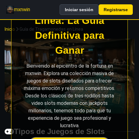
Tragamonedas en
mxnwin
Iniciar sesión
Registrarse
Línea: La Guía
Inicio
Guía de Tragamonedas en Línea
Definitiva para
Ganar
Bienvenido al epicentro de la fortuna en
mxnwin. Explora una colección masiva de
juegos de slots diseñados para ofrecer
máxima emoción y retornos competitivos.
Desde los clásicos de tres rodillos hasta
video slots modernas con jackpots
millonarios, tenemos todo para que tu
experiencia de juego sea profesional y
lucrativa.
Tipos de Juegos de Slots