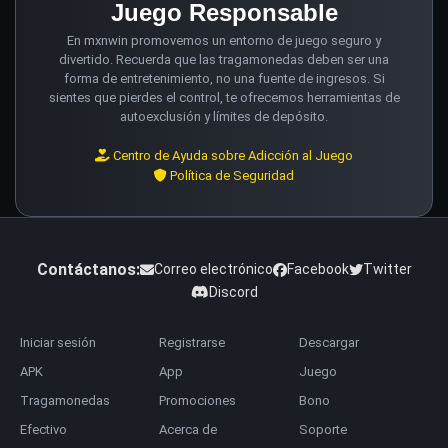
Juego Responsable
En mxnwin promovemos un entorno de juego seguro y
divertido. Recuerda que las tragamonedas deben ser una
forma de entretenimiento, no una fuente de ingresos. Si
sientes que pierdes el control, te ofrecemos herramientas de
autoexclusión y límites de depósito.
Centro de Ayuda sobre Adicción al Juego
Política de Seguridad
Contáctanos:
Correo electrónico
Facebook
Twitter
Discord
Iniciar sesión
Registrarse
Descargar
APK
App
Juego
Tragamonedas
Promociones
Bono
Efectivo
Acerca de
Soporte