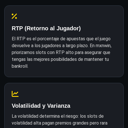
RTP (Retorno al Jugador)
El RTP es el porcentaje de apuestas que el juego
devuelve a los jugadores a largo plazo. En mxnwin,
priorizamos slots con RTP alto para asegurar que
tengas las mejores posibilidades de mantener tu
bankroll.
Volatilidad y Varianza
La volatilidad determina el riesgo: los slots de
volatilidad alta pagan premios grandes pero rara