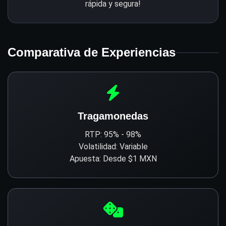
rápida y segura!
Comparativa de Experiencias
Tragamonedas
RTP: 95% - 98%
Volatilidad: Variable
Apuesta: Desde $1 MXN