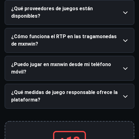
¿Qué proveedores de juegos están
disponibles?
¿Cómo funciona el RTP en las tragamonedas
de mxnwin?
¿Puedo jugar en mxnwin desde mi teléfono
móvil?
¿Qué medidas de juego responsable ofrece la
plataforma?