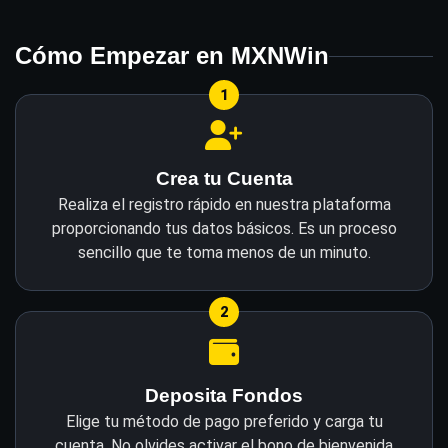
Cómo Empezar en MXNWin
1
Crea tu Cuenta
Realiza el registro rápido en nuestra plataforma
proporcionando tus datos básicos. Es un proceso
sencillo que te toma menos de un minuto.
2
Deposita Fondos
Elige tu método de pago preferido y carga tu
cuenta. No olvides activar el bono de bienvenida